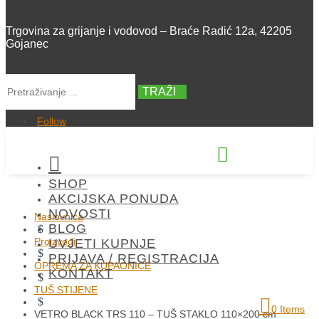
Trgovina za grijanje i vodovod – Braće Radić 12a, 42205
Gojanec
TRAŽI
Follow


SHOP
+385 42 300 288
AKCIJSKA PONUDA
NOVOSTI
Naslovnica
BLOG
$
Proizvodi
UVJETI KUPNJE
$
PRIJAVA / REGISTRACIJA
OPREMA ZA KUPAONICE
KONTAKT
$
TUŠ STIJENE
$
0 Items
VETRO BLACK TRS 110 – TUŠ STAKLO 110×200 cm