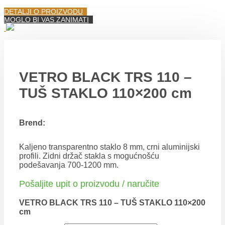
DETALJI O PROIZVODU
MOGLO BI VAS ZANIMATI
VETRO BLACK TRS 110 –
TUŠ STAKLO 110×200 cm
Brend:
Kaljeno transparentno staklo 8 mm, crni aluminijski
profili. Zidni držač stakla s mogućnošću
podešavanja 700-1200 mm.
Pošaljite upit o proizvodu / naručite
VETRO BLACK TRS 110 – TUŠ STAKLO 110×200
cm