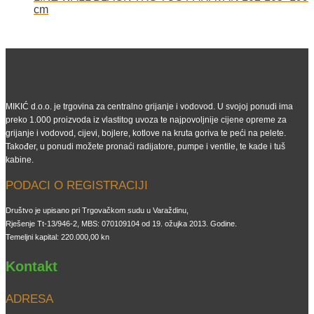
cm
MIKIĆ d.o.o. je trgovina za centralno grijanje i vodovod. U svojoj ponudi ima
preko 1.000 proizvoda iz vlastitog uvoza te najpovoljnije cijene opreme za
grijanje i vodovod, cijevi, bojlere, kotlove na kruta goriva te peći na pelete.
Također, u ponudi možete pronaći radijatore, pumpe i ventile, te kade i tuš
kabine.
PODACI O REGISTRACIJI
Društvo je upisano pri Trgovačkom sudu u Varaždinu,
Rješenje Tt-13/946-2, MBS: 070109104 od 19. ožujka 2013. Godine.
Temeljni kapital: 220.000,00 kn
Kontakt
ADRESA