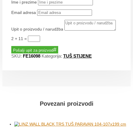
Ime i prezime
Email adresa
Upit o proizvodu / narudžba
2 + 11
=
Pošalji upit za proizvod
SKU:
FE16098
Kategorija:
TUŠ STIJENE
Povezani proizvodi