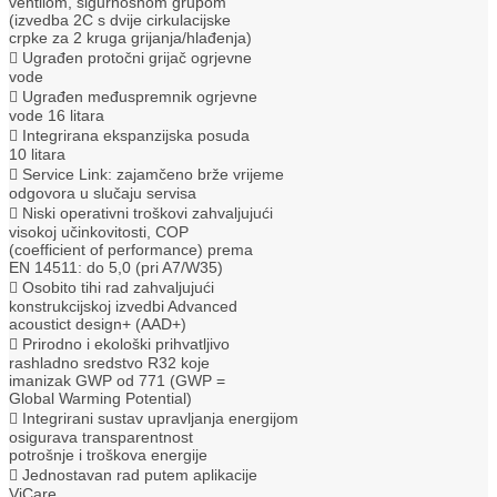
ventilom, sigurnosnom grupom
(izvedba 2C s dvije cirkulacijske
crpke za 2 kruga grijanja/hlađenja)
 Ugrađen protočni grijač ogrjevne
vode
 Ugrađen međuspremnik ogrjevne
vode 16 litara
 Integrirana ekspanzijska posuda
10 litara
 Service Link: zajamčeno brže vrijeme
odgovora u slučaju servisa
 Niski operativni troškovi zahvaljujući
visokoj učinkovitosti, COP
(coefficient of performance) prema
EN 14511: do 5,0 (pri A7/W35)
 Osobito tihi rad zahvaljujući
konstrukcijskoj izvedbi Advanced
acoustict design+ (AAD+)
 Prirodno i ekološki prihvatljivo
rashladno sredstvo R32 koje
imanizak GWP od 771 (GWP =
Global Warming Potential)
 Integrirani sustav upravljanja energijom
osigurava transparentnost
potrošnje i troškova energije
 Jednostavan rad putem aplikacije
ViCare