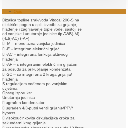
Opis
Dizalica topline zrak/voda Vitocal 200-S na
električni pogon u split izvedbi za grijanje,
hlađenje i zagrijavanje tople vode, sastoji se
od vanjske i unutarnje jedinice tip AWB(-M)
(-E)(-AC) (-AF)
 -M – monofazna vanjska jedinica
 -E – integriran električni grijač
 -AC – integrirana funkcija aktivnog
hlađenja
 -AF – s integriranim električnim grijačem
za posudu za prikupljanje kondenzata
 -2C – sa integrirana 2 kruga grijanja/
hlađenja
S regulacijom vođenom po vanjskim
uvjetima.
Opseg isporuke:
Unutarnja jedinica
 ugrađen kondenzator
 ugrađen 4/3-putni ventil grijanje/PTV/
bypass
 visokoučinkovita cirkulacijska crpka za
sekundarni krug grijanja
 membranska ekspanzijska posuda 10 litara