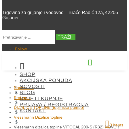
Trgovina za grijanje i vodovod – Braće Radić 12a, 42205
Gojanec
TRAŽI
Follow


SHOP
+385 42 300 288
AKCIJSKA PONUDA
NOVOSTI
Naslovnica
BLOG
$
Proizvodi
UVJETI KUPNJE
$
PRIJAVA / REGISTRACIJA
DIZALICE TOPLINE (toplinske pumpe)
KONTAKT
$
Viessmann Dizalice topline
$
0 Items
Viessmann dizalica topline VITOCAL 200-S (R32) NOVO !