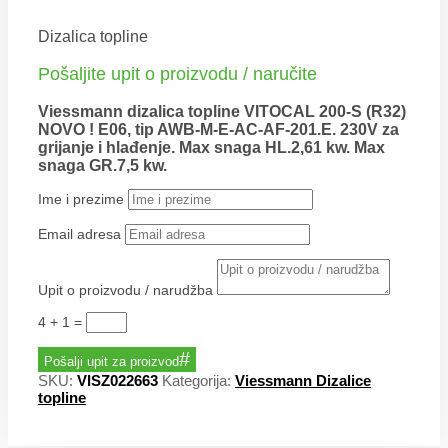
Dizalica topline
Pošaljite upit o proizvodu / naručite
Viessmann dizalica topline VITOCAL 200-S (R32)
NOVO ! E06, tip AWB-M-E-AC-AF-201.E. 230V za
grijanje i hlađenje. Max snaga HL.2,61 kw. Max
snaga GR.7,5 kw.
Ime i prezime
Email adresa
Upit o proizvodu / narudžba
4 + 1
=
Pošalji upit za proizvod
SKU:
VISZ022663
Kategorija:
Viessmann Dizalice
topline