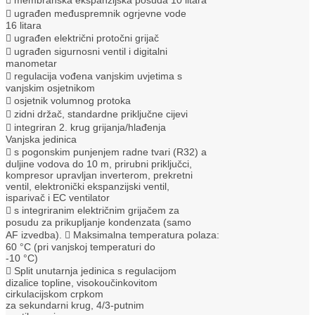
 ugrađen međuspremnik ogrjevne vode
16 litara
 ugrađen električni protočni grijač
 ugrađen sigurnosni ventil i digitalni
manometar
 regulacija vođena vanjskim uvjetima s
vanjskim osjetnikom
 osjetnik volumnog protoka
 zidni držač, standardne priključne cijevi
 integriran 2. krug grijanja/hlađenja
Vanjska jedinica
 s pogonskim punjenjem radne tvari (R32) a
duljine vodova do 10 m, prirubni priključci,
kompresor upravljan inverterom, prekretni
ventil, elektronički ekspanzijski ventil,
isparivač i EC ventilator
 s integriranim električnim grijačem za
posudu za prikupljanje kondenzata (samo
AF izvedba).  Maksimalna temperatura polaza:
60 °C (pri vanjskoj temperaturi do
-10 °C)
 Split unutarnja jedinica s regulacijom
dizalice topline, visokoučinkovitom
cirkulacijskom crpkom
za sekundarni krug, 4/3-putnim