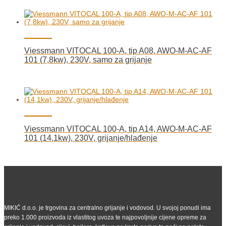
Viessmann VITOCAL 100-A, tip A08, AWO-M-AC-AF
101 (7,8kw), 230V, samo za grijanje
Viessmann VITOCAL 100-A, tip A14, AWO-M-AC-AF
101 (14,1kw), 230V, grijanje/hlađenje
MIKIĆ d.o.o. je trgovina za centralno grijanje i vodovod. U svojoj ponudi ima
preko 1.000 proizvoda iz vlastitog uvoza te najpovoljnije cijene opreme za