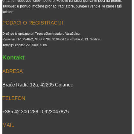
grijanje i vodovod, cijevi, bojlere, kotlove na kruta goriva te peći na pelete.
Također, u ponudi možete pronaći radijatore, pumpe i ventile, te kade i tuš
kabine.
PODACI O REGISTRACIJI
Društvo je upisano pri Trgovačkom sudu u Varaždinu,
Rješenje Tt-13/946-2, MBS: 070109104 od 19. ožujka 2013. Godine.
Temeljni kapital: 220.000,00 kn
Kontakt
ADRESA
Braće Radić 12a, 42205 Gojanec
TELEFON
+385 42 300 288 | 0923047875
MAIL