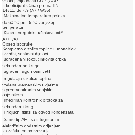
visokoj vrijednosti COP (COP
= koeficijent učina) prema EN
14511: do 4,9 (A7 / W35)
 Maksimalna temperatura polaza:
do 60 °C pri –5 °C vanjskoj
temperaturi
 Klasa energetske učinkovitosti*:
A+++/A++
Opseg isporuke:
Kompletna dizalica topline u monoblok
izvedbi, sastavni dijelovi:
 ugrađena visokoučinkovita crpka
sekundarnog kruga
 ugrađeni sigurnosni vetil
 regulacija dizalice topline
vođena vremenskim uvjetima
s predmontiranim vanjskim
osjetnikom
 Integriran kontrolnik protoka za
sekundarni krug
 Priključni fitinzi za odvod kondenzata
 Samo tip AF - sa integriranim
električnim dodatnim grijanjem
za zaštitu od smrzavanja