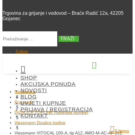
Trgovina za grijanje i vodovod – Braće Radić 12a, 42205
Gojanec
TRAŽI
Follow


SHOP
+385 42 300 288
AKCIJSKA PONUDA
NOVOSTI
Naslovnica
BLOG
$
Proizvodi
UVJETI KUPNJE
$
PRIJAVA / REGISTRACIJA
DIZALICE TOPLINE (toplinske pumpe)
KONTAKT
$
Viessmann Dizalice topline
$
0 Items
Viessmann VITOCAL 100-A, tip A12, AWO-M-AC-AF 101