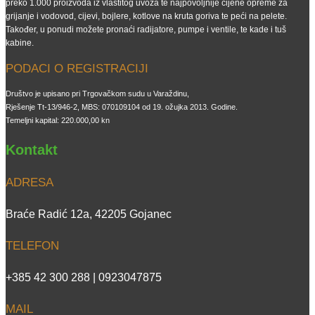
preko 1.000 proizvoda iz vlastitog uvoza te najpovoljnije cijene opreme za
grijanje i vodovod, cijevi, bojlere, kotlove na kruta goriva te peći na pelete.
Također, u ponudi možete pronaći radijatore, pumpe i ventile, te kade i tuš
kabine.
PODACI O REGISTRACIJI
Društvo je upisano pri Trgovačkom sudu u Varaždinu,
Rješenje Tt-13/946-2, MBS: 070109104 od 19. ožujka 2013. Godine.
Temeljni kapital: 220.000,00 kn
Kontakt
ADRESA
Braće Radić 12a, 42205 Gojanec
TELEFON
+385 42 300 288 | 0923047875
MAIL