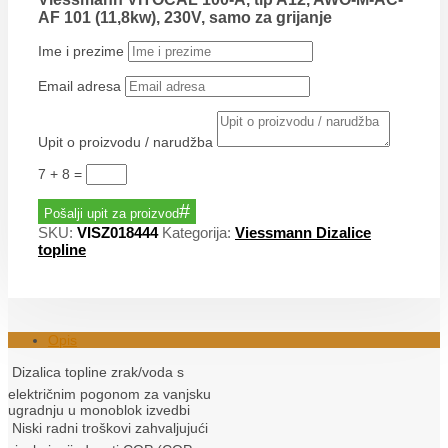
AF 101 (11,8kw), 230V, samo za grijanje
Ime i prezime
Email adresa
Upit o proizvodu / narudžba
7 + 8
=
Pošalji upit za proizvod
SKU:
VISZ018444
Kategorija:
Viessmann Dizalice
topline
Opis
 Dizalica topline zrak/voda s
električnim pogonom za vanjsku
ugradnju u monoblok izvedbi
 Niski radni troškovi zahvaljujući