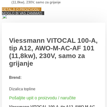
(11,8kw), 230V, samo za grijanje
DETALJI O PROIZVODU
MOGLO BI VAS ZANIMATI
Viessmann VITOCAL 100-A,
tip A12, AWO-M-AC-AF 101
(11,8kw), 230V, samo za
grijanje
Brend:
Dizalica topline
Pošaljite upit o proizvodu / naručite
Viessmann VITOCAL 100-A, tip A12, AWO-M-AC-