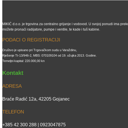
MIKIĆ d.o.o. je trgovina za centralno grijanje i vodovod. U svojoj ponudi ima preko
možete pronaći radijatore, pumpe i ventile, te kade i tuš kabine.
PODACI O REGISTRACIJI
Društvo je upisano pri Trgovačkom sudu u Varaždinu,
Rješenje Tt-13/946-2, MBS: 070109104 od 19. ožujka 2013. Godine.
Temeljni kapital: 220.000,00 kn
Kontakt
ADRESA
Braće Radić 12a, 42205 Gojanec
TELEFON
+385 42 300 288 | 0923047875