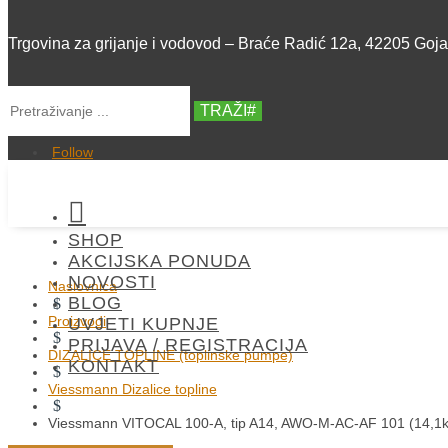
Trgovina za grijanje i vodovod – Braće Radić 12a, 42205 Goj
TRAŽI
Follow

SHOP
AKCIJSKA PONUDA
NOVOSTI
Naslovnica
BLOG
$
Proizvodi
UVJETI KUPNJE
$
PRIJAVA / REGISTRACIJA
DIZALICE TOPLINE (toplinske pumpe)
KONTAKT
$
Viessmann Dizalice topline
$
Viessmann VITOCAL 100-A, tip A14, AWO-M-AC-AF 101 (14,1kw