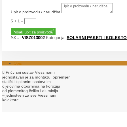
Upit o proizvodu / narudžba
5 + 1
=
Pošalji upit za proizvod
SKU:
VISZ013002
Kategorija:
SOLARNI PAKETI I KOLEKTO
Opis
 Pričvrsni sustav Viessmann
jednostavan je za montažu, opremljen
statički ispitanim sastavnim
dijelovima otpornima na koroziju
od plemenitog čelika i aluminija
– jedinstven za sve Viessmann
kolektore.