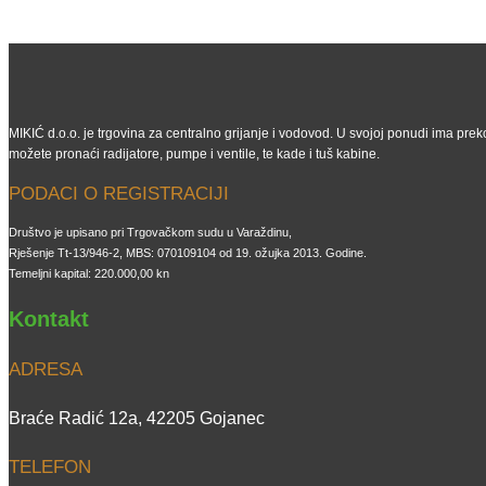
MIKIĆ d.o.o. je trgovina za centralno grijanje i vodovod. U svojoj ponudi ima preko
možete pronaći radijatore, pumpe i ventile, te kade i tuš kabine.
PODACI O REGISTRACIJI
Društvo je upisano pri Trgovačkom sudu u Varaždinu,
Rješenje Tt-13/946-2, MBS: 070109104 od 19. ožujka 2013. Godine.
Temeljni kapital: 220.000,00 kn
Kontakt
ADRESA
Braće Radić 12a, 42205 Gojanec
TELEFON