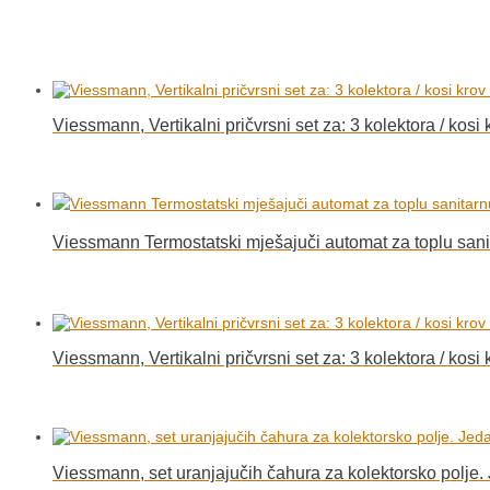
Viessmann, Vertikalni pričvrsni set za: 3 kolektora / kosi 
Viessmann Termostatski mješajuči automat za toplu san
Viessmann, Vertikalni pričvrsni set za: 3 kolektora / kosi 
Viessmann, set uranjajučih čahura za kolektorsko polje. J