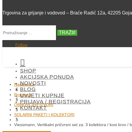
Trgovina za grijanje i vodovod – Braće Radić 12a, 42205 Goj
TRAŽI
Follow

SHOP
AKCIJSKA PONUDA
NOVOSTI
Naslovnica
BLOG
$
Proizvodi
UVJETI KUPNJE
$
PRIJAVA / REGISTRACIJA
OBNOVLJIVI IZVORI
KONTAKT
$
SOLARNI PAKETI I KOLEKTORI
$
Viessmann, Vertikalni pričvrsni set za: 3 kolektora / kosi krov /