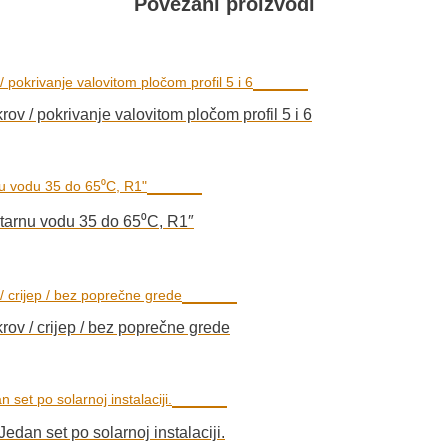
Povezani proizvodi
krov / pokrivanje valovitom pločom profil 5 i 6
itarnu vodu 35 do 65⁰C, R1″
krov / crijep / bez poprečne grede
edan set po solarnoj instalaciji.