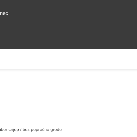
anec
 biber crijep / bez poprečne grede