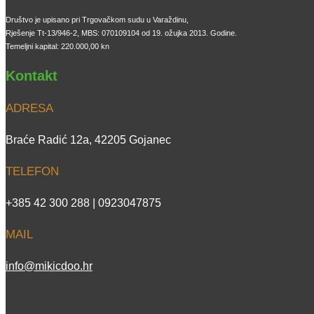
Društvo je upisano pri Trgovačkom sudu u Varaždinu,
Rješenje Tt-13/946-2, MBS: 070109104 od 19. ožujka 2013. Godine.
Temeljni kapital: 220.000,00 kn
Kontakt
ADRESA
Braće Radić 12a, 42205 Gojanec
TELEFON
+385 42 300 288 | 0923047875
MAIL
info@mikicdoo.hr