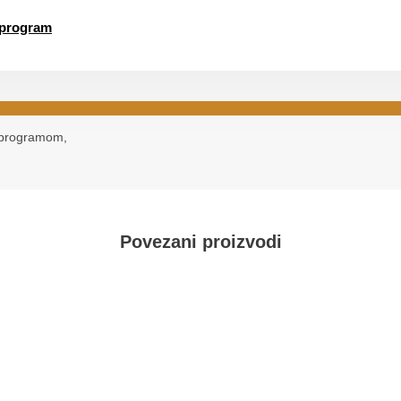
 program
m programom,
Povezani proizvodi