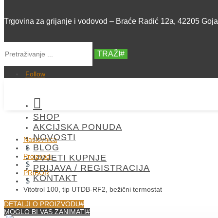
Trgovina za grijanje i vodovod – Braće Radić 12a, 42205 Goj
TRAŽI
Follow

SHOP
AKCIJSKA PONUDA
NOVOSTI
Naslovnica
BLOG
$
Proizvodi
UVJETI KUPNJE
$
PRIJAVA / REGISTRACIJA
PRIBOR
KONTAKT
$
Vitotrol 100, tip UTDB-RF2, bežični termostat
DETALJI O PROIZVODU
MOGLO BI VAS ZANIMATI