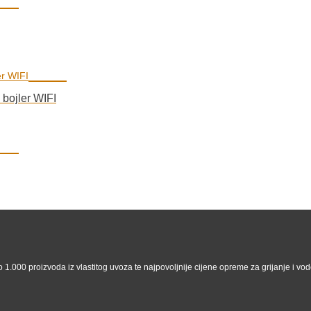
bojler WIFI
 1.000 proizvoda iz vlastitog uvoza te najpovoljnije cijene opreme za grijanje i vodo