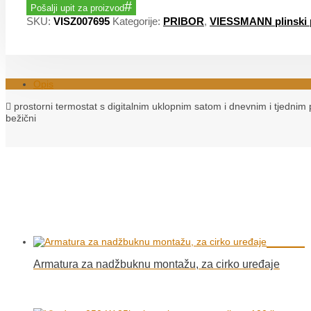
Pošalji upit za proizvod
SKU:
VISZ007695
Kategorije:
PRIBOR
,
VIESSMANN plinski
Opis
 prostorni termostat s digitalnim uklopnim satom i dnevnim i tjedni
bežični
Armatura za nadžbuknu montažu, za cirko uređaje