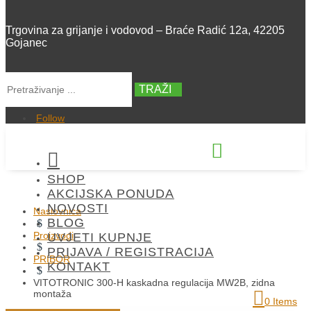
Trgovina za grijanje i vodovod – Braće Radić 12a, 42205
Gojanec
TRAŽI
Follow


SHOP
+385 42 300 288
AKCIJSKA PONUDA
NOVOSTI
Naslovnica
BLOG
$
Proizvodi
UVJETI KUPNJE
$
PRIJAVA / REGISTRACIJA
PRIBOR
KONTAKT
$
VITOTRONIC 300-H kaskadna regulacija MW2B, zidna
montaža
0 Items