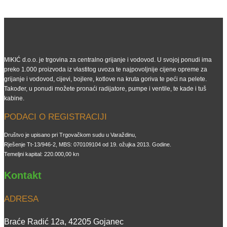
MIKIĆ d.o.o. je trgovina za centralno grijanje i vodovod. U svojoj ponudi ima
preko 1.000 proizvoda iz vlastitog uvoza te najpovoljnije cijene opreme za
grijanje i vodovod, cijevi, bojlere, kotlove na kruta goriva te peći na pelete.
Također, u ponudi možete pronaći radijatore, pumpe i ventile, te kade i tuš
kabine.
PODACI O REGISTRACIJI
Društvo je upisano pri Trgovačkom sudu u Varaždinu,
Rješenje Tt-13/946-2, MBS: 070109104 od 19. ožujka 2013. Godine.
Temeljni kapital: 220.000,00 kn
Kontakt
ADRESA
Braće Radić 12a, 42205 Gojanec