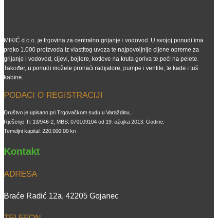
MIKIĆ d.o.o. je trgovina za centralno grijanje i vodovod. U svojoj ponudi ima
preko 1.000 proizvoda iz vlastitog uvoza te najpovoljnije cijene opreme za
grijanje i vodovod, cijevi, bojlere, kotlove na kruta goriva te peći na pelete.
Također, u ponudi možete pronaći radijatore, pumpe i ventile, te kade i tuš
kabine.
PODACI O REGISTRACIJI
Društvo je upisano pri Trgovačkom sudu u Varaždinu,
Rješenje Tt-13/946-2, MBS: 070109104 od 19. ožujka 2013. Godine.
Temeljni kapital: 220.000,00 kn
Kontakt
ADRESA
Braće Radić 12a, 42205 Gojanec
TELEFON