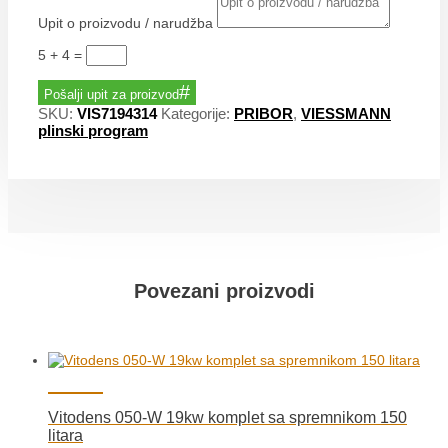
Upit o proizvodu / narudžba
5 + 4
=
Pošalji upit za proizvod
SKU:
VIS7194314
Kategorije:
PRIBOR
,
VIESSMANN
plinski program
Povezani proizvodi
Vitodens 050-W 19kw komplet sa spremnikom 150
litara