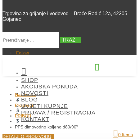
Trgovina za grijanje i vodovod – Braće Radić 12a, 42205
Gojanec
TRAŽI
Follow


SHOP
+385 42 300 288
AKCIJSKA PONUDA
NOVOSTI
Naslovnica
BLOG
$
Proizvodi
UVJETI KUPNJE
$
PRIJAVA / REGISTRACIJA
PRIBOR
KONTAKT
$
PPS dimovodno koljeno d80/90⁰
0 Items
DETALJI O PROIZVODU