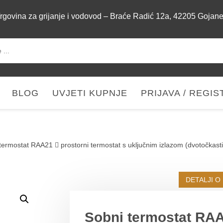
rgovina za grijanje i vodovod – Braće Radić 12a, 42205 Gojan
BLOG
UVJETI KUPNJE
PRIJAVA / REGIS
termostat RAA21  prostorni termostat s uključnim izlazom (dvotočkasti 
DETALJI O
Sobni termostat RAA