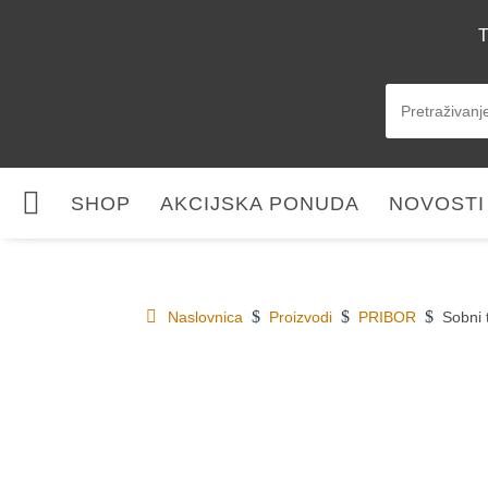
T

SHOP
AKCIJSKA PONUDA
NOVOSTI
$
$
$
Naslovnica
Proizvodi
PRIBOR
Sobni 