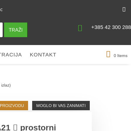
ec

+385 42 300 288
TRAŽI
TRACIJA
KONTAKT
0 Items
izlaz)
 PROIZVODU
MOGLO BI VAS ZANIMATI
21  prostorni