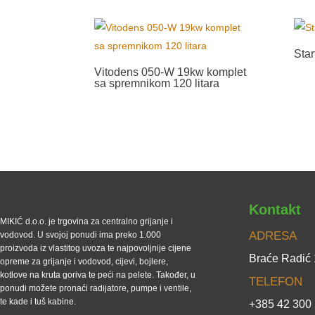
Star
Vitodens 050-W 19kw komplet
sa spremnikom 120 litara
Kontakt
MIKIĆ d.o.o. je trgovina za centralno grijanje i
ADRESA
vodovod. U svojoj ponudi ima preko 1.000
proizvoda iz vlastitog uvoza te najpovoljnije cijene
Braće Radić
opreme za grijanje i vodovod, cijevi, bojlere,
kotlove na kruta goriva te peći na pelete. Također, u
TELEFON
ponudi možete pronaći radijatore, pumpe i ventile,
te kade i tuš kabine.
+385 42 300