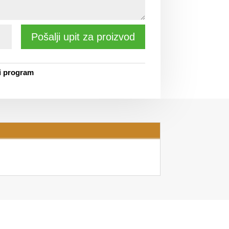
Pošalji upit za proizvod
i program