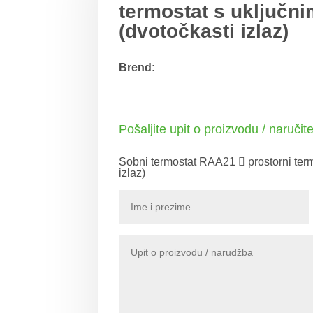
termostat s uključni
(dvotočkasti izlaz)
Brend:
Pošaljite upit o proizvodu / naručit
Sobni termostat RAA21  prostorni term
izlaz)