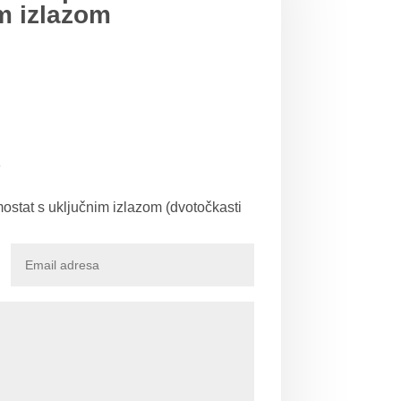
m izlazom
e
ostat s uključnim izlazom (dvotočkasti