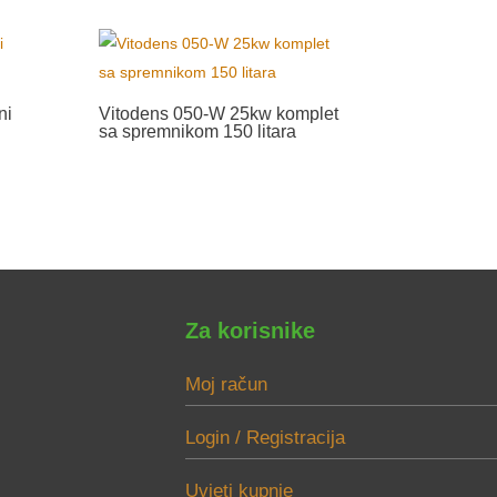
ni
Vitodens 050-W 25kw komplet
sa spremnikom 150 litara
Za korisnike
Moj račun
Login / Registracija
Uvjeti kupnje