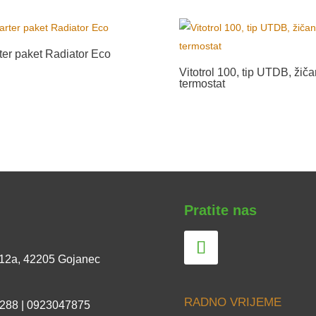
ter paket Radiator Eco
Vitotrol 100, tip UTDB, žiča
termostat
Pratite nas
 12a, 42205 Gojanec
RADNO VRIJEME
 288 | 0923047875